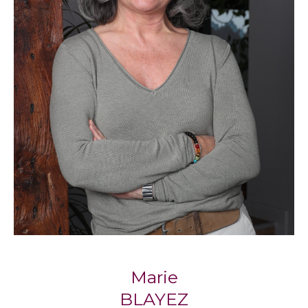
compte de vos critères et de votre budget.
Propriétaires, sachez que nos agences
proposent également un service de gestion
locative pour vous accompagner
sereinement dans la mise en location de votre
bien.
Notre philosophie : l’immobilier
humain
Respect, écoute, engagement : trois piliers qui
définissent la façon dont
Blayez Immobilier
accompagne chaque client, avec la
considération qu’il mérite.
Marie
Marie Blayez, cofondatrice, partage cette
BLAYEZ