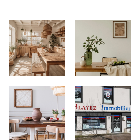
immobilières locales
: à
Argentat-sur-
Dordogne, Brive-la-Gaillarde, Tulle,
Égletons, Ussel et Meymac
, chaque
agence
immobilière
vous accueille avec une parfaite
connaissance du marché de son secteur.
Acheter ou vendre en toute
confiance
Vous recherchez une
maison à vendre en
Corrèze
, un
appartement à acheter à Brive-
la-Gaillarde
ou un bien à investir autour de
Tulle ?
Nos agences vous proposent un large choix
d’
annonces immobilières en Corrèze
:
Villas, maisons de village, appartements,
studios, garages
Biens sélectionnés selon vos critères : budget,