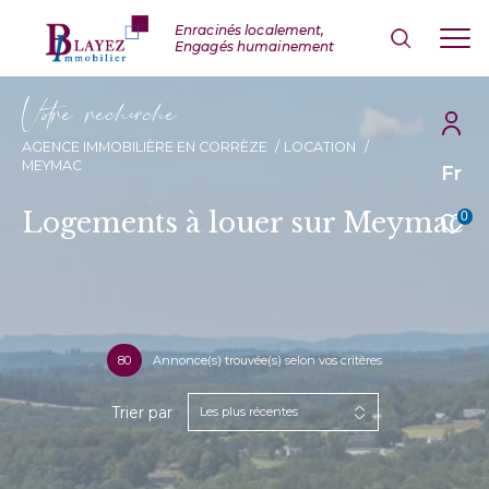
V
o
r
e
r
e
c
e
c
e
AGENCE IMMOBILIÈRE EN CORRÈZE
LOCATION
MEYMAC
Fr
Logements à louer sur Meymac
0
80
Annonce(s) trouvée(s) selon vos critères
Trier par
Les plus récentes