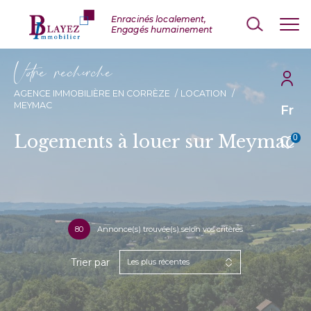
V
o
r
e
r
e
c
e
c
e
AGENCE IMMOBILIÈRE EN CORRÈZE
LOCATION
MEYMAC
Fr
Logements à louer sur Meymac
0
80
Annonce(s) trouvée(s) selon vos critères
Trier par
Les plus récentes