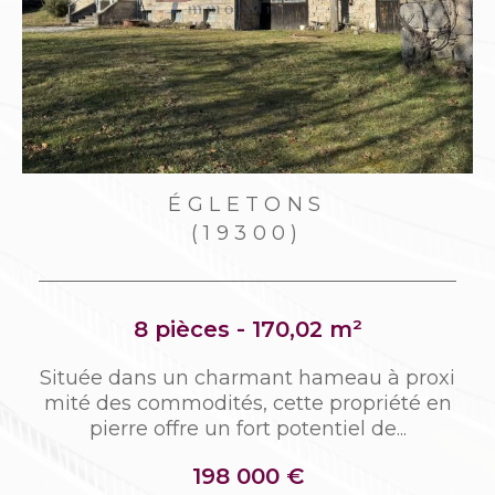
CLERGOUX
(19320)
7 pièces - 114,30 m²
i
Située entre Tulle et Égletons, aux portes
n
de Marcillac-la-Croisille cette maison bâti
e sur sous-sol total dans les...
126 000 €