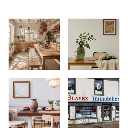
immobilières locales
: à
Argentat-sur-
Dordogne, Brive-la-Gaillarde, Tulle,
Égletons, Ussel et Meymac
, chaque
agence
immobilière
vous accueille avec une parfaite
connaissance du marché de son secteur.
Acheter ou vendre en toute
confiance
Vous recherchez une
maison à vendre en
Corrèze
, un
appartement à acheter à Brive-
la-Gaillarde
ou un bien à investir autour de
Tulle ?
Nos agences vous proposent un large choix
d’
annonces immobilières en Corrèze
:
Villas, maisons de village, appartements,
studios, garages
Biens sélectionnés selon vos critères : budget,