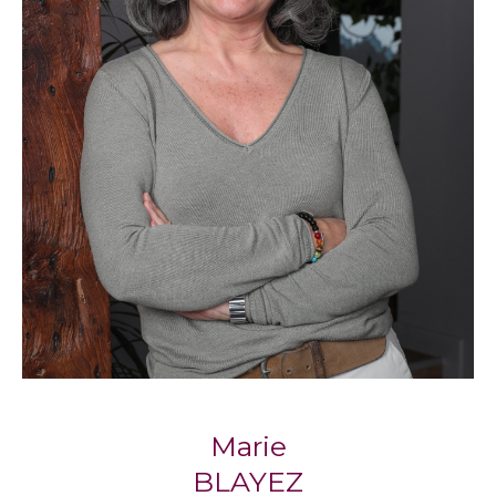
compte de vos critères et de votre budget.
Propriétaires, sachez que nos agences
proposent également un service de gestion
locative pour vous accompagner
sereinement dans la mise en location de votre
bien.
Notre philosophie : l’immobilier
humain
Respect, écoute, engagement : trois piliers qui
définissent la façon dont
Blayez Immobilier
accompagne chaque client, avec la
considération qu’il mérite.
Marie
Marie Blayez, cofondatrice, partage cette
BLAYEZ