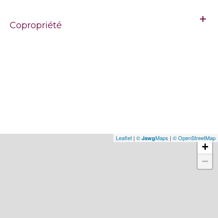
Copropriété
Leaflet
|
©
Maps
|
© OpenStreetMap
Jawg
+
−