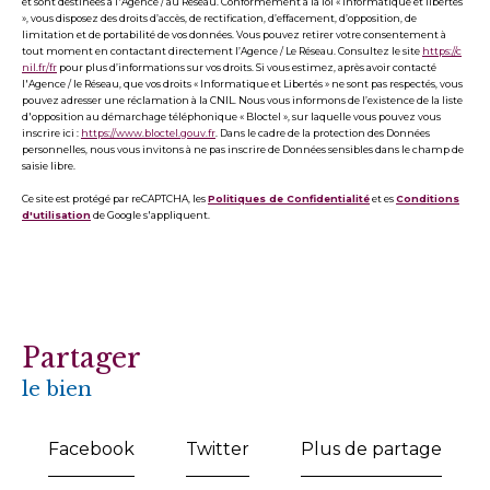
et sont destinées à l'Agence / au Réseau. Conformément à la loi « informatique et libertés
», vous disposez des droits d’accès, de rectification, d’effacement, d’opposition, de
limitation et de portabilité de vos données. Vous pouvez retirer votre consentement à
tout moment en contactant directement l’Agence / Le Réseau. Consultez le site
https://c
nil.fr/fr
pour plus d’informations sur vos droits. Si vous estimez, après avoir contacté
l'Agence / le Réseau, que vos droits « Informatique et Libertés » ne sont pas respectés, vous
pouvez adresser une réclamation à la CNIL. Nous vous informons de l’existence de la liste
d'opposition au démarchage téléphonique « Bloctel », sur laquelle vous pouvez vous
inscrire ici :
https://www.bloctel.gouv.fr
. Dans le cadre de la protection des Données
personnelles, nous vous invitons à ne pas inscrire de Données sensibles dans le champ de
saisie libre.
Ce site est protégé par reCAPTCHA, les
Politiques de Confidentialité
et es
Conditions
d'utilisation
de Google s'appliquent.
partager
le bien
Facebook
Twitter
Plus de partage