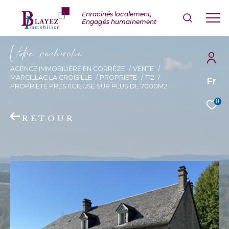
V
o
r
e
r
e
c
e
c
e
AGENCE IMMOBILIÈRE EN CORRÈZE
VENTE
MARCILLAC LA CROISILLE
PROPRIETE
T12
Fr
PROPRIETE PRESTIGIEUSE SUR PLUS DE 7000M2
0
RETOUR