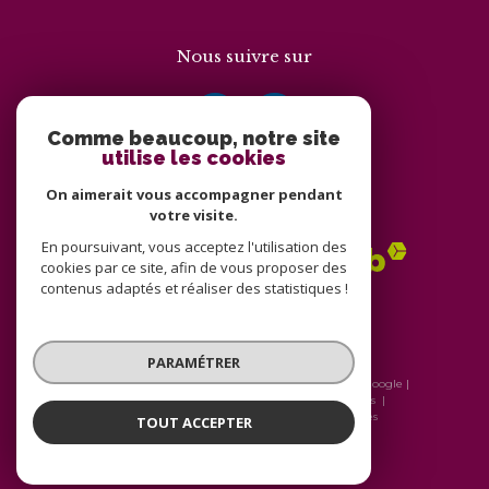
Nous suivre sur
Comme beaucoup, notre site
utilise les cookies
On aimerait vous accompagner pendant
Adhérents
votre visite.
En poursuivant, vous acceptez l'utilisation des
cookies par ce site, afin de vous proposer des
contenus adaptés et réaliser des statistiques !
PARAMÉTRER
© 2026 | Tous droits réservés | Traduction powered by Google |
Nos honoraires
Plan du site
Mentions légales
Admin
Nos liens
Politique RGPD
Cookies
TOUT ACCEPTER