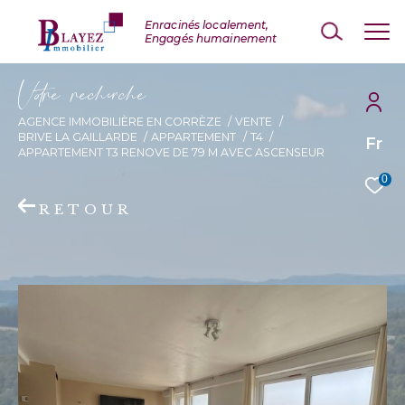
V
o
r
e
r
e
c
e
c
e
AGENCE IMMOBILIÈRE EN CORRÈZE
VENTE
BRIVE LA GAILLARDE
APPARTEMENT
T4
Fr
APPARTEMENT T3 RENOVE DE 79 M AVEC ASCENSEUR
0
RETOUR