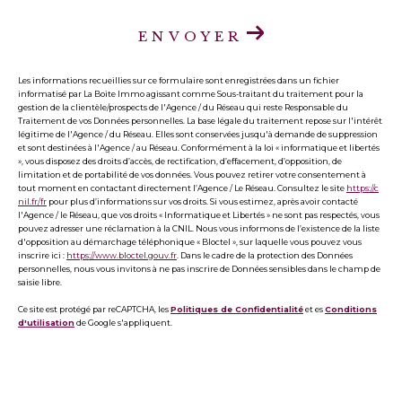
ENVOYER
Les informations recueillies sur ce formulaire sont enregistrées dans un fichier
informatisé par La Boite Immo agissant comme Sous-traitant du traitement pour la
gestion de la clientèle/prospects de l'Agence / du Réseau qui reste Responsable du
Traitement de vos Données personnelles. La base légale du traitement repose sur l'intérêt
légitime de l'Agence / du Réseau. Elles sont conservées jusqu'à demande de suppression
et sont destinées à l'Agence / au Réseau. Conformément à la loi « informatique et libertés
», vous disposez des droits d’accès, de rectification, d’effacement, d’opposition, de
limitation et de portabilité de vos données. Vous pouvez retirer votre consentement à
tout moment en contactant directement l’Agence / Le Réseau. Consultez le site
https://c
nil.fr/fr
pour plus d’informations sur vos droits. Si vous estimez, après avoir contacté
l'Agence / le Réseau, que vos droits « Informatique et Libertés » ne sont pas respectés, vous
pouvez adresser une réclamation à la CNIL. Nous vous informons de l’existence de la liste
d'opposition au démarchage téléphonique « Bloctel », sur laquelle vous pouvez vous
inscrire ici :
https://www.bloctel.gouv.fr
. Dans le cadre de la protection des Données
personnelles, nous vous invitons à ne pas inscrire de Données sensibles dans le champ de
saisie libre.
Ce site est protégé par reCAPTCHA, les
Politiques de Confidentialité
et es
Conditions
d'utilisation
de Google s'appliquent.