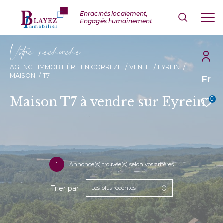
V
o
r
e
r
e
c
e
c
e
AGENCE IMMOBILIÈRE EN CORRÈZE
VENTE
EYREIN
MAISON
T7
Fr
Maison T7 à vendre sur Eyrein
0
1
Annonce(s) trouvée(s) selon vos critères
Trier par
Les plus récentes