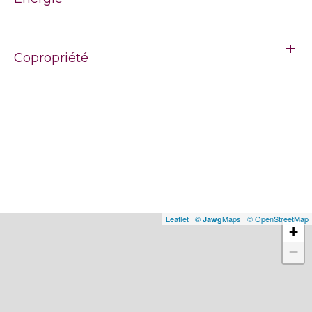
Copropriété
Leaflet
|
©
Maps
|
© OpenStreetMap
Jawg
+
−