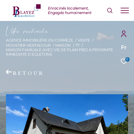
V
o
r
e
r
e
c
e
c
e
AGENCE IMMOBILIÈRE EN CORRÈZE
VENTE
MOUSTIER VENTADOUR
MAISON
T7
Fr
MAISON FAMILIALE AVEC VIE DE PLAIN PIED A PROXIMITE
IMMEDIATE D EGLETONS
0
RETOUR