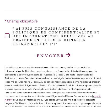
* Champ obligatoire
J'AI PRIS CONNAISSANCE DE LA
POLITIQUE DE CONFIDENTIALITÉ ET
DES INFORMATIONS RELATIVES AU
TRAITEMENT DE MES DONNÉES
PERSONNELLES (*)*
ENVOYER
Les informations recueillies sur ce formulaire sont enregistrées dans un fichier
informatisé par La Boite Immo agissant comme Sous-traitant du traitement pour la
gestion de la clientèle/prospects de l'Agence / du Réseau qui reste Responsable du
Traitement de vos Données personnelles. La base légale du traitement repose sur l'intérêt
légitime de l'Agence / du Réseau. Elles sont conservées jusqu'à demande de suppression
et sont destinées à l'Agence / au Réseau. Conformément à la loi « informatique et libertés
», vous disposez des droits d’accès, de rectification, d’effacement, d’opposition, de
limitation et de portabilité de vos données. Vous pouvez retirer votre consentement à
tout moment en contactant directement l’Agence / Le Réseau. Consultez le site
https://c
nil.fr/fr
pour plus d’informations sur vos droits. Si vous estimez, après avoir contacté
l'Agence / le Réseau, que vos droits « Informatique et Libertés » ne sont pas respectés, vous
pouvez adresser une réclamation à la CNIL. Nous vous informons de l’existence de la liste