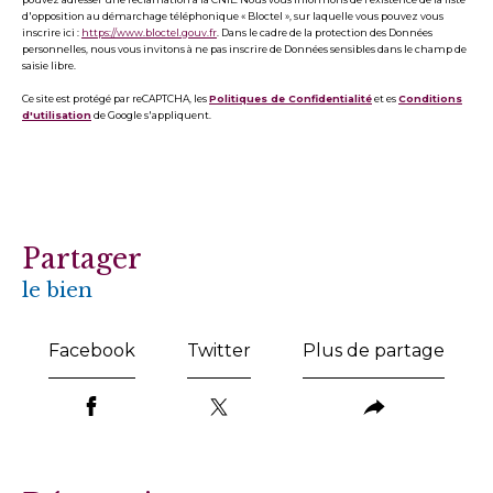
d'opposition au démarchage téléphonique « Bloctel », sur laquelle vous pouvez vous
inscrire ici :
https://www.bloctel.gouv.fr
. Dans le cadre de la protection des Données
personnelles, nous vous invitons à ne pas inscrire de Données sensibles dans le champ de
saisie libre.
Ce site est protégé par reCAPTCHA, les
Politiques de Confidentialité
et es
Conditions
d'utilisation
de Google s'appliquent.
partager
le bien
Facebook
Twitter
Plus de partage