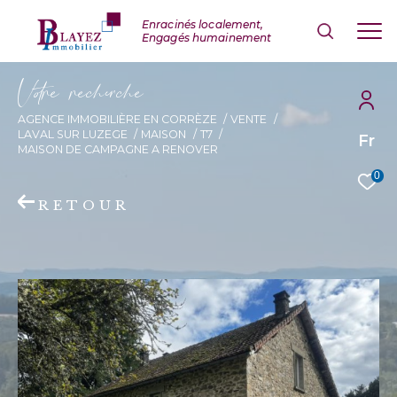
V
o
r
e
r
e
c
e
c
e
AGENCE IMMOBILIÈRE EN CORRÈZE
VENTE
LAVAL SUR LUZEGE
MAISON
T7
Fr
MAISON DE CAMPAGNE A RENOVER
0
RETOUR