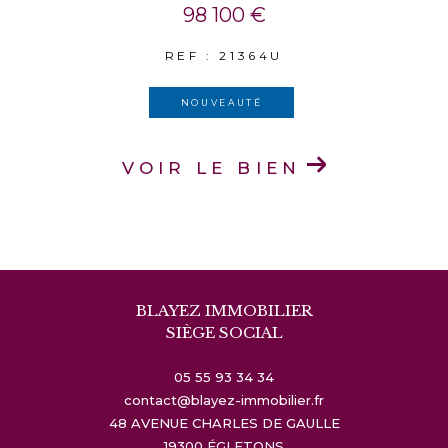
98 100 €
REF : 21364U
NOUVEAUTÉ
VOIR LE BIEN
BLAYEZ IMMOBILIER
SIÈGE SOCIAL
05 55 93 34 34
contact@blayez-immobilier.fr
48 AVENUE CHARLES DE GAULLE
19300
ÉGLETONS