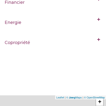
Financier
Energie
Copropriété
Leaflet
|
©
Maps
|
© OpenStreetMap
Jawg
+