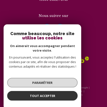
Nous suivre sur
Comme beaucoup, notre site
utilise les cookies
On aimerait vous accompagner pendant
Adhérents
votre visite.
En poursuivant, vous acceptez l'utilisation des
cookies par ce site, afin de vous proposer des
contenus adaptés et réaliser des statistiques !
PARAMÉTRER
© 2026 | Tous droits réservés | Traduction powered by Google |
Nos honoraires
Plan du site
Mentions légales
Admin
Nos liens
Politique RGPD
Cookies
TOUT ACCEPTER