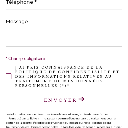
*
Message
*
* Champ obligatoire
J'AI PRIS CONNAISSANCE DE LA
POLITIQUE DE CONFIDENTIALITÉ ET
DES INFORMATIONS RELATIVES AU
TRAITEMENT DE MES DONNÉES
PERSONNELLES (*)*
ENVOYER
Les informations recueillies sur ce formulaire sont enregistrées dans un fichier
informatisé par La Boite Immo agissant comme Sous-traitant du traitement pour la
gestion de la clientèle/prospects de l'Agence / du Réseau qui reste Responsable du
Traitement de vos Données personnelles. La base légale du traitement repose sur l'intérêt