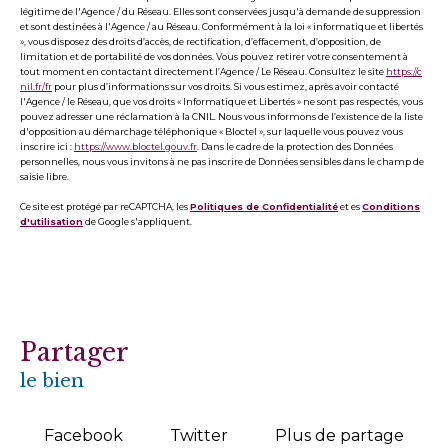
légitime de l'Agence / du Réseau. Elles sont conservées jusqu'à demande de suppression
et sont destinées à l'Agence / au Réseau. Conformément à la loi « informatique et libertés
», vous disposez des droits d’accès, de rectification, d’effacement, d’opposition, de
limitation et de portabilité de vos données. Vous pouvez retirer votre consentement à
tout moment en contactant directement l’Agence / Le Réseau. Consultez le site
https://c
nil.fr/fr
pour plus d’informations sur vos droits. Si vous estimez, après avoir contacté
l'Agence / le Réseau, que vos droits « Informatique et Libertés » ne sont pas respectés, vous
pouvez adresser une réclamation à la CNIL. Nous vous informons de l’existence de la liste
d'opposition au démarchage téléphonique « Bloctel », sur laquelle vous pouvez vous
inscrire ici :
https://www.bloctel.gouv.fr
. Dans le cadre de la protection des Données
personnelles, nous vous invitons à ne pas inscrire de Données sensibles dans le champ de
saisie libre.
Ce site est protégé par reCAPTCHA, les
Politiques de Confidentialité
et es
Conditions
d'utilisation
de Google s'appliquent.
partager
le bien
Facebook
Twitter
Plus de partage