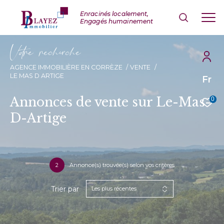
V
o
r
e
r
e
c
e
c
e
AGENCE IMMOBILIÈRE EN CORRÈZE
VENTE
LE MAS D ARTIGE
Fr
Annonces de vente sur Le-Mas-
0
D-Artige
2
Annonce(s) trouvée(s) selon vos critères
Trier par
Les plus récentes