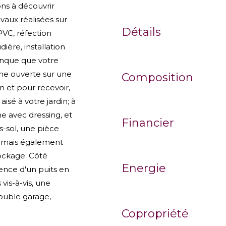
ns à découvrir
aux réalisées sur
Détails
PVC, réfection
ière, installation
manque que votre
ine ouverte sur une
Composition
n et pour recevoir,
isé à votre jardin; à
ne avec dressing, et
Financier
s-sol, une pièce
u, mais également
ockage. Côté
Energie
sence d'un puits en
vis-à-vis, une
ouble garage,
Copropriété