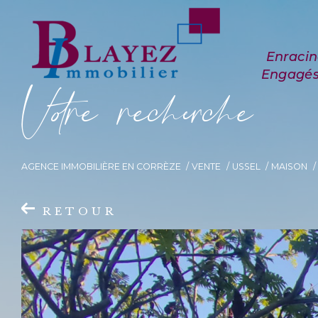
V
o
r
e
r
e
c
e
c
e
AGENCE IMMOBILIÈRE EN CORRÈZE
VENTE
USSEL
MAISON
RETOUR