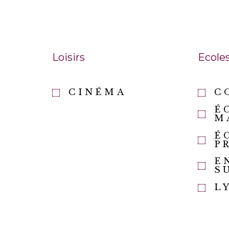
Loisirs
Ecole
CINÉMA
C
É
M
É
P
E
S
L