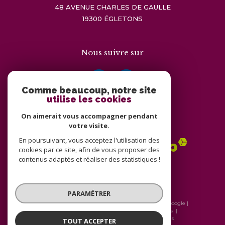
48 AVENUE CHARLES DE GAULLE
19300
ÉGLETONS
Nous suivre sur
Comme beaucoup, notre site
utilise les cookies
On aimerait vous accompagner pendant
Adhérents
votre visite.
En poursuivant, vous acceptez l'utilisation des
cookies par ce site, afin de vous proposer des
contenus adaptés et réaliser des statistiques !
PARAMÉTRER
© 2026 | Tous droits réservés | Traduction powered by Google |
Nos honoraires
Plan du site
Mentions légales
Admin
Nos liens
Politique RGPD
Cookies
TOUT ACCEPTER