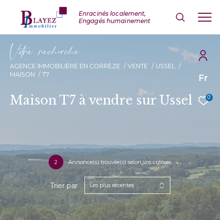
V
o
r
e
r
e
c
e
c
e
AGENCE IMMOBILIÈRE EN CORRÈZE
VENTE
USSEL
MAISON
T7
Fr
Maison T7 à vendre sur Ussel
0
2
Annonce(s) trouvée(s) selon vos critères
Trier par
Les plus récentes