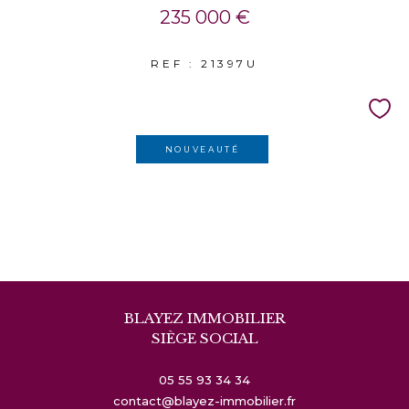
235 000 €
REF : 21397U
NOUVEAUTÉ
BLAYEZ IMMOBILIER
SIÈGE SOCIAL
05 55 93 34 34
contact@blayez-immobilier.fr