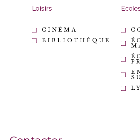
Loisirs
Ecole
CINÉMA
C
BIBLIOTHÈQUE
É
M
É
P
E
S
L