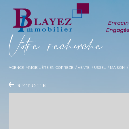
V
o
r
e
r
e
c
e
c
e
AGENCE IMMOBILIÈRE EN CORRÈZE
VENTE
USSEL
MAISON
RETOUR