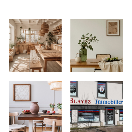
immobilières locales
: à
Argentat-sur-
Dordogne, Brive-la-Gaillarde, Tulle,
Égletons, Ussel et Meymac
, chaque
agence
immobilière
vous accueille avec une parfaite
connaissance du marché de son secteur.
Acheter ou vendre en toute
confiance
Vous recherchez une
maison à vendre en
Corrèze
, un
appartement à acheter à Brive-
la-Gaillarde
ou un bien à investir autour de
Tulle ?
Nos agences vous proposent un large choix
d’
annonces immobilières en Corrèze
:
Villas, maisons de village, appartements,
studios, garages
Biens sélectionnés selon vos critères : budget,