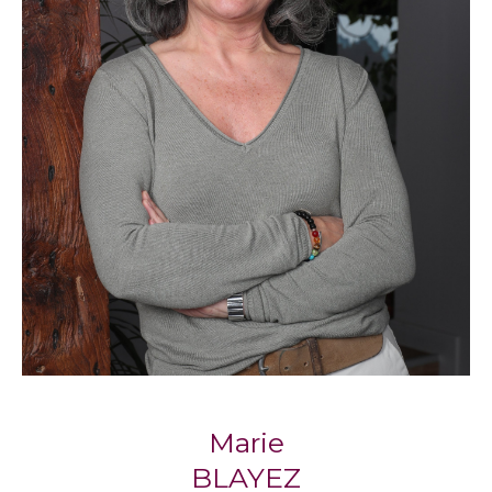
compte de vos critères et de votre budget.
Propriétaires, sachez que nos agences
proposent également un service de gestion
locative pour vous accompagner
sereinement dans la mise en location de votre
bien.
Notre philosophie : l’immobilier
humain
Respect, écoute, engagement : trois piliers qui
définissent la façon dont
Blayez Immobilier
accompagne chaque client, avec la
considération qu’il mérite.
Marie
Marie Blayez, cofondatrice, partage cette
BLAYEZ