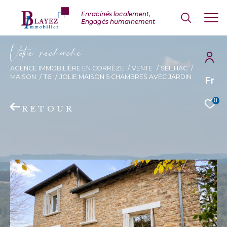
V
o
r
e
r
e
c
e
c
e
AGENCE IMMOBILIÈRE EN CORRÈZE
VENTE
SEILHAC
MAISON
T6
JOLIE MAISON 5 CHAMBRES AVEC JARDIN
Fr
0
RETOUR