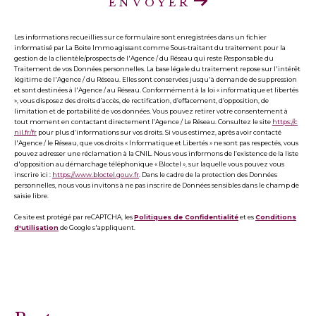
ENVOYER
Les informations recueillies sur ce formulaire sont enregistrées dans un fichier
informatisé par La Boite Immo agissant comme Sous-traitant du traitement pour la
gestion de la clientèle/prospects de l'Agence / du Réseau qui reste Responsable du
Traitement de vos Données personnelles. La base légale du traitement repose sur l'intérêt
légitime de l'Agence / du Réseau. Elles sont conservées jusqu'à demande de suppression
et sont destinées à l'Agence / au Réseau. Conformément à la loi « informatique et libertés
», vous disposez des droits d’accès, de rectification, d’effacement, d’opposition, de
limitation et de portabilité de vos données. Vous pouvez retirer votre consentement à
tout moment en contactant directement l’Agence / Le Réseau. Consultez le site
https://c
nil.fr/fr
pour plus d’informations sur vos droits. Si vous estimez, après avoir contacté
l'Agence / le Réseau, que vos droits « Informatique et Libertés » ne sont pas respectés, vous
pouvez adresser une réclamation à la CNIL. Nous vous informons de l’existence de la liste
d'opposition au démarchage téléphonique « Bloctel », sur laquelle vous pouvez vous
inscrire ici :
https://www.bloctel.gouv.fr
. Dans le cadre de la protection des Données
personnelles, nous vous invitons à ne pas inscrire de Données sensibles dans le champ de
saisie libre.
Ce site est protégé par reCAPTCHA, les
Politiques de Confidentialité
et es
Conditions
d'utilisation
de Google s'appliquent.