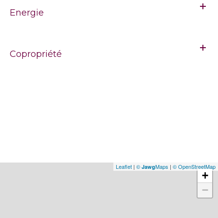
Energie
Copropriété
Leaflet
|
©
Maps
|
© OpenStreetMap
Jawg
+
−