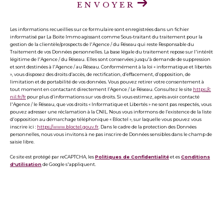
ENVOYER
Les informations recueillies sur ce formulaire sont enregistrées dans un fichier
informatisé par La Boite Immo agissant comme Sous-traitant du traitement pour la
gestion de la clientèle/prospects de l'Agence / du Réseau qui reste Responsable du
Traitement de vos Données personnelles. La base légale du traitement repose sur l'intérêt
légitime de l'Agence / du Réseau. Elles sont conservées jusqu'à demande de suppression
et sont destinées à l'Agence / au Réseau. Conformément à la loi « informatique et libertés
», vous disposez des droits d’accès, de rectification, d’effacement, d’opposition, de
limitation et de portabilité de vos données. Vous pouvez retirer votre consentement à
tout moment en contactant directement l’Agence / Le Réseau. Consultez le site
https://c
nil.fr/fr
pour plus d’informations sur vos droits. Si vous estimez, après avoir contacté
l'Agence / le Réseau, que vos droits « Informatique et Libertés » ne sont pas respectés, vous
pouvez adresser une réclamation à la CNIL. Nous vous informons de l’existence de la liste
d'opposition au démarchage téléphonique « Bloctel », sur laquelle vous pouvez vous
inscrire ici :
https://www.bloctel.gouv.fr
. Dans le cadre de la protection des Données
personnelles, nous vous invitons à ne pas inscrire de Données sensibles dans le champ de
saisie libre.
Ce site est protégé par reCAPTCHA, les
Politiques de Confidentialité
et es
Conditions
d'utilisation
de Google s'appliquent.