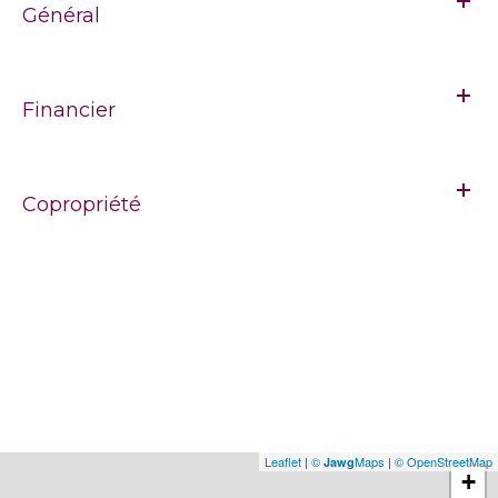
Général
Financier
Copropriété
Leaflet
|
©
Maps
|
© OpenStreetMap
Jawg
+