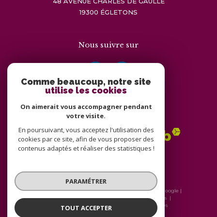
48 AVENUE CHARLES DE GAULLE
19300
ÉGLETONS
Nous suivre sur
Comme beaucoup, notre site
utilise les cookies
On aimerait vous accompagner pendant
Adhérents
votre visite.
En poursuivant, vous acceptez l'utilisation des
cookies par ce site, afin de vous proposer des
contenus adaptés et réaliser des statistiques !
PARAMÉTRER
© 2026 | Tous droits réservés | Traduction powered by Google |
Nos honoraires
Plan du site
Mentions légales
Admin
Nos liens
Politique RGPD
Cookies
TOUT ACCEPTER