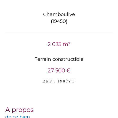
Chamboulive
(19450)
2 035 m²
Terrain constructible
27 500 €
REF : 19879T
a propos
de ce bien