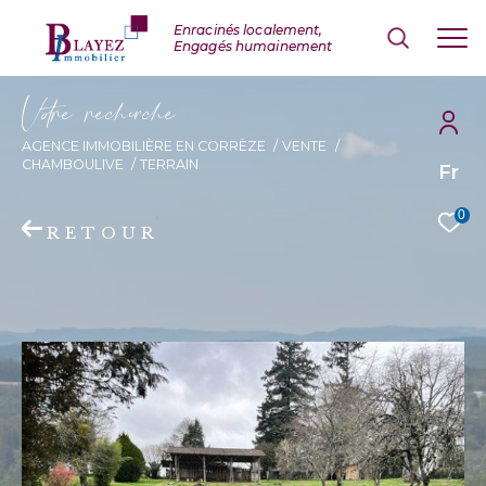
V
o
r
e
r
e
c
e
c
e
AGENCE IMMOBILIÈRE EN CORRÈZE
VENTE
CHAMBOULIVE
TERRAIN
Fr
0
RETOUR