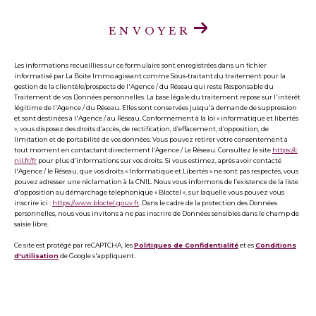
ENVOYER
Les informations recueillies sur ce formulaire sont enregistrées dans un fichier
informatisé par La Boite Immo agissant comme Sous-traitant du traitement pour la
gestion de la clientèle/prospects de l'Agence / du Réseau qui reste Responsable du
Traitement de vos Données personnelles. La base légale du traitement repose sur l'intérêt
légitime de l'Agence / du Réseau. Elles sont conservées jusqu'à demande de suppression
et sont destinées à l'Agence / au Réseau. Conformément à la loi « informatique et libertés
», vous disposez des droits d’accès, de rectification, d’effacement, d’opposition, de
limitation et de portabilité de vos données. Vous pouvez retirer votre consentement à
tout moment en contactant directement l’Agence / Le Réseau. Consultez le site
https://c
nil.fr/fr
pour plus d’informations sur vos droits. Si vous estimez, après avoir contacté
l'Agence / le Réseau, que vos droits « Informatique et Libertés » ne sont pas respectés, vous
pouvez adresser une réclamation à la CNIL. Nous vous informons de l’existence de la liste
d'opposition au démarchage téléphonique « Bloctel », sur laquelle vous pouvez vous
inscrire ici :
https://www.bloctel.gouv.fr
. Dans le cadre de la protection des Données
personnelles, nous vous invitons à ne pas inscrire de Données sensibles dans le champ de
saisie libre.
Ce site est protégé par reCAPTCHA, les
Politiques de Confidentialité
et es
Conditions
d'utilisation
de Google s'appliquent.