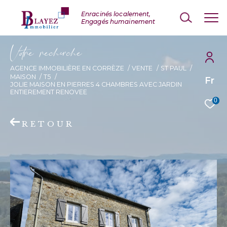
V
o
r
e
r
e
c
e
c
e
AGENCE IMMOBILIÈRE EN CORRÈZE
VENTE
ST PAUL
MAISON
T5
Fr
JOLIE MAISON EN PIERRES 4 CHAMBRES AVEC JARDIN
ENTIEREMENT RENOVEE
0
RETOUR