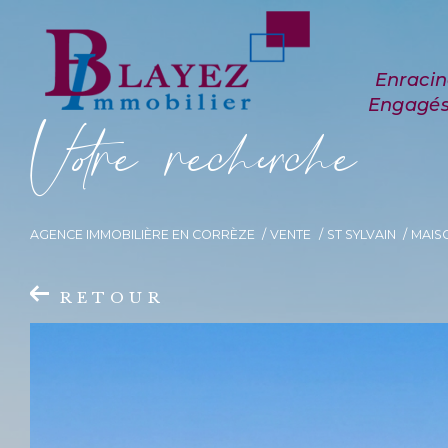
V
o
r
e
r
e
c
e
c
e
AGENCE IMMOBILIÈRE EN CORRÈZE
VENTE
ST SYLVAIN
MAIS
RETOUR