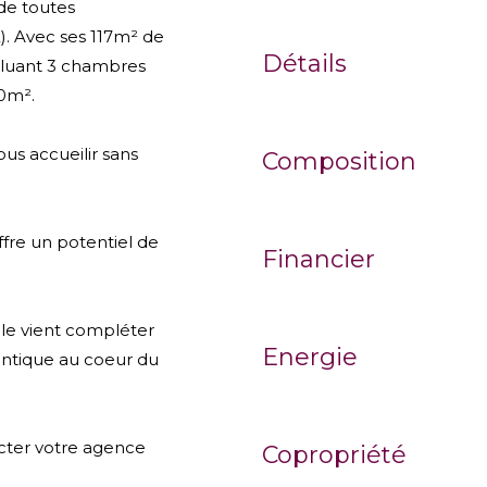
 de toutes
. Avec ses 117m² de
Détails
ncluant 3 chambres
60m².
ous accueilir sans
Composition
re un potentiel de
Financier
le vient compléter
Energie
hentique au coeur du
cter votre agence
Copropriété