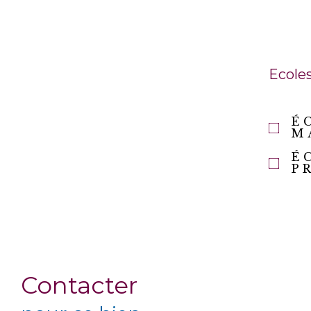
Ecole
É
M
É
P
Contacter