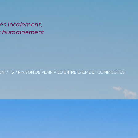
ON
T5
MAISON DE PLAIN PIED ENTRE CALME ET COMMODITES