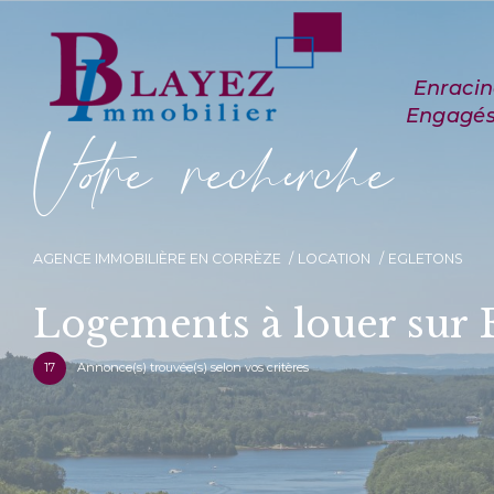
V
o
r
e
r
e
c
e
c
e
AGENCE IMMOBILIÈRE EN CORRÈZE
LOCATION
EGLETONS
Logements à louer sur 
17
Annonce(s) trouvée(s) selon vos critères