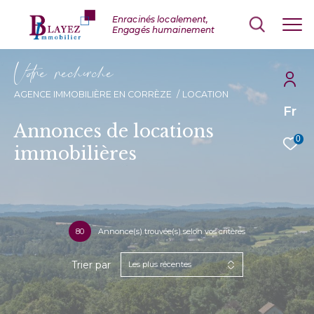
V
o
r
e
r
e
c
e
c
e
AGENCE IMMOBILIÈRE EN CORRÈZE
LOCATION
Fr
Annonces de locations
0
immobilières
80
Annonce(s) trouvée(s) selon vos critères
Trier par
Les plus récentes