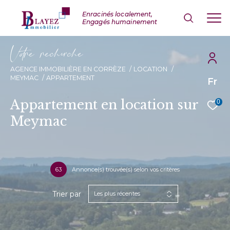
V
o
r
e
r
e
c
e
c
e
AGENCE IMMOBILIÈRE EN CORRÈZE
LOCATION
MEYMAC
APPARTEMENT
Fr
Appartement en location sur
0
Meymac
63
Annonce(s) trouvée(s) selon vos critères
Trier par
Les plus récentes