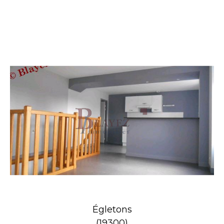
Égletons
(19300)