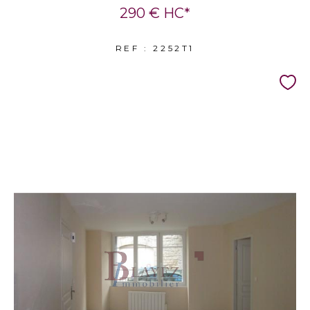
290 €
HC*
REF : 2252T1