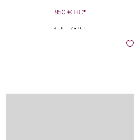
850 €
HC*
REF : 2416T