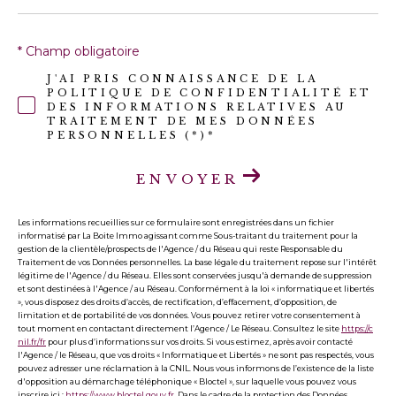
* Champ obligatoire
J'AI PRIS CONNAISSANCE DE LA
POLITIQUE DE CONFIDENTIALITÉ ET
DES INFORMATIONS RELATIVES AU
TRAITEMENT DE MES DONNÉES
PERSONNELLES (*)*
ENVOYER
Les informations recueillies sur ce formulaire sont enregistrées dans un fichier
informatisé par La Boite Immo agissant comme Sous-traitant du traitement pour la
gestion de la clientèle/prospects de l'Agence / du Réseau qui reste Responsable du
Traitement de vos Données personnelles. La base légale du traitement repose sur l'intérêt
légitime de l'Agence / du Réseau. Elles sont conservées jusqu'à demande de suppression
et sont destinées à l'Agence / au Réseau. Conformément à la loi « informatique et libertés
», vous disposez des droits d’accès, de rectification, d’effacement, d’opposition, de
limitation et de portabilité de vos données. Vous pouvez retirer votre consentement à
tout moment en contactant directement l’Agence / Le Réseau. Consultez le site
https://c
nil.fr/fr
pour plus d’informations sur vos droits. Si vous estimez, après avoir contacté
l'Agence / le Réseau, que vos droits « Informatique et Libertés » ne sont pas respectés, vous
pouvez adresser une réclamation à la CNIL. Nous vous informons de l’existence de la liste
d'opposition au démarchage téléphonique « Bloctel », sur laquelle vous pouvez vous
inscrire ici :
https://www.bloctel.gouv.fr
. Dans le cadre de la protection des Données