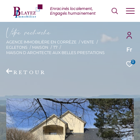
V
o
r
e
r
e
c
e
c
e
AGENCE IMMOBILIÈRE EN CORRÈZE
VENTE
EGLETONS
MAISON
T7
Fr
MAISON D ARCHITECTE AUX BELLES PRESTATIONS
0
RETOUR