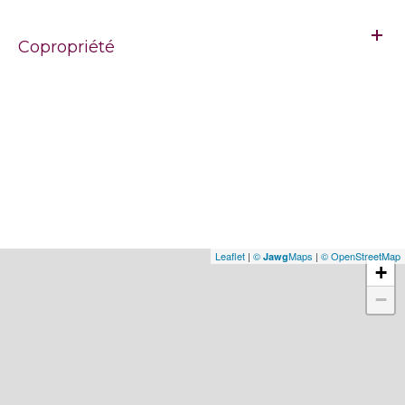
Copropriété
Leaflet
|
©
Maps
|
© OpenStreetMap
Jawg
+
−