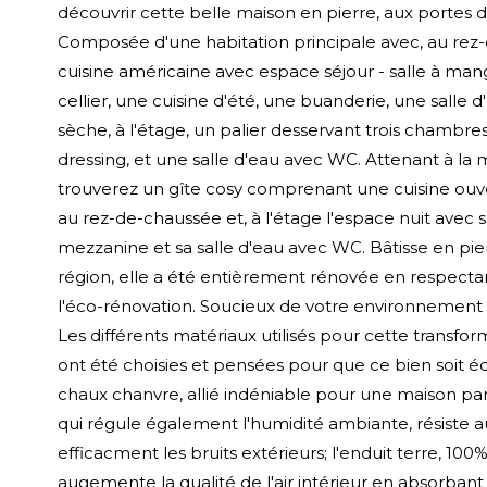
découvrir cette belle maison en pierre, aux portes 
Composée d'une habitation principale avec, au rez
cuisine américaine avec espace séjour - salle à man
cellier, une cuisine d'été, une buanderie, une salle d
sèche, à l'étage, un palier desservant trois chambre
dressing, et une salle d'eau avec WC. Attenant à la 
trouverez un gîte cosy comprenant une cuisine ouve
au rez-de-chaussée et, à l'étage l'espace nuit avec 
mezzanine et sa salle d'eau avec WC. Bâtisse en pie
région, elle a été entièrement rénovée en respectan
l'éco-rénovation. Soucieux de votre environnement 
Les différents matériaux utilisés pour cette transf
ont été choisies et pensées pour que ce bien soit é
chaux chanvre, allié indéniable pour une maison par
qui régule également l'humidité ambiante, résiste au
efficacment les bruits extérieurs; l'enduit terre, 100%
augemente la qualité de l'air intérieur en absorbant