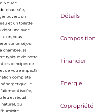
de Neuvic.
-de-chaussée,
Détails
ger ouvert, un
'eau et un toilette
s, dont une avec
maison, vous
Composition
rte sur un séjour
sa chambre, sa
rre typique de notre
Financier
t les principes de
et de votre impact?
ormation complète
Energie
coénergétique: le
faitement isolée,
 feu et réduit
 naturel, qui
Copropriété
 l'humidité