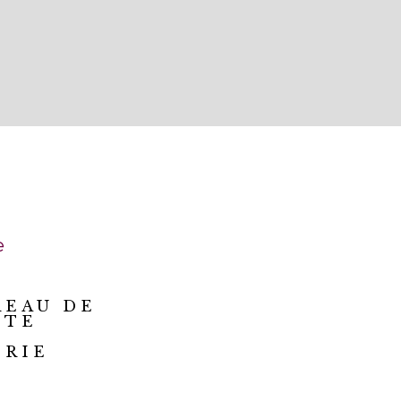
e
REAU DE
STE
IRIE