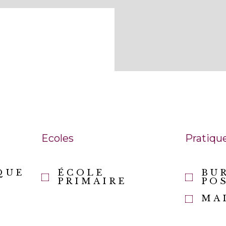
Ecoles
Pratiqu
QUE
ÉCOLE
BU
PRIMAIRE
PO
MA