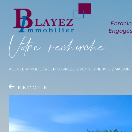
V
o
r
e
r
e
c
e
c
e
AGENCE IMMOBILIÈRE EN CORRÈZE
VENTE
NEUVIC
MAISON
RETOUR