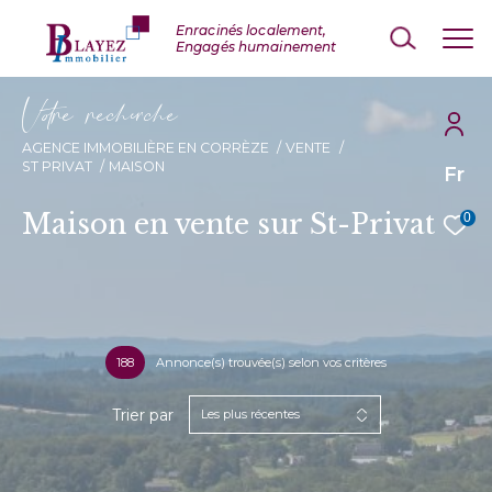
V
o
r
e
r
e
c
e
c
e
AGENCE IMMOBILIÈRE EN CORRÈZE
VENTE
ST PRIVAT
MAISON
Fr
Maison en vente sur St-Privat
0
188
Annonce(s) trouvée(s) selon vos critères
Trier par
Les plus récentes