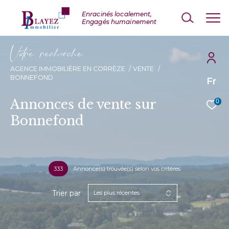
V
o
r
e
r
e
c
e
c
e
AGENCE IMMOBILIÈRE EN CORRÈZE
VENTE
BONNEFOND
Fr
Annonces de vente sur
0
Bonnefond
333
Annonce(s) trouvée(s) selon vos critères
Trier par
Les plus récentes