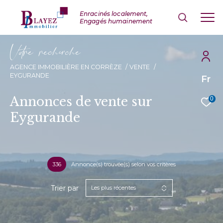
V
o
r
e
r
e
c
e
c
e
AGENCE IMMOBILIÈRE EN CORRÈZE
VENTE
EYGURANDE
Fr
Annonces de vente sur
0
Eygurande
336
Annonce(s) trouvée(s) selon vos critères
Trier par
Les plus récentes