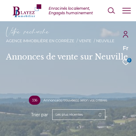
V
o
r
e
r
e
c
e
c
e
AGENCE IMMOBILIÈRE EN CORRÈZE
VENTE
NEUVILLE
Fr
Annonces de vente sur Neuville
0
336
Annonce(s) trouvée(s) selon vos critères
Trier par
Les plus récentes