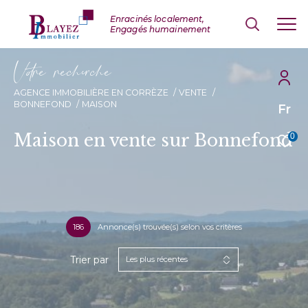
V
o
r
e
r
e
c
e
c
e
AGENCE IMMOBILIÈRE EN CORRÈZE
VENTE
BONNEFOND
MAISON
Fr
Maison en vente sur Bonnefond
0
186
Annonce(s) trouvée(s) selon vos critères
Trier par
Les plus récentes